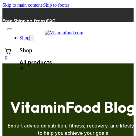
Skip to main content
Skip to footer
Free Shipping from €40
Shop
Search
Shop
0
All products
VitaminFood Blog
Expert advice on nutrition, fitness, recovery, and lifestyl
to help you achieve your goals