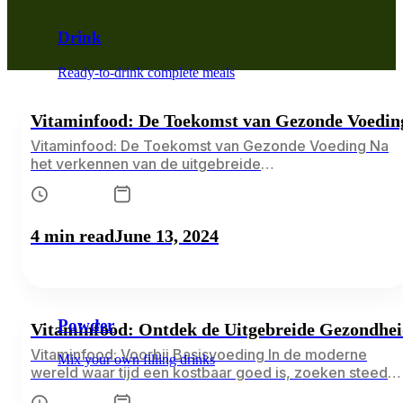
Drink
Ready-to-drink complete meals
Vitaminfood: De Toekomst van Gezonde Voedin
Vitaminfood: De Toekomst van Gezonde Voeding Na
het verkennen van de uitgebreide
gezondheidsvoordelen van Vitaminfood
maaltijdvervangers, is het tijd om dieper in te gaan op
hoe deze producten praktisch in het dagelijks leven
4 min read
June 13, 2024
kunnen worden geïntegreerd. Vitaminfood biedt een
scala aan veelzijdige, voedzame opties die niet alleen
gezondheidsvoordelen bieden, maar ook praktisch en
gemakkelijk te…
Powder
Vitaminfood: Ontdek de Uitgebreide Gezondhei
Vitaminfood: Voorbij Basisvoeding In de moderne
Mix your own filling drinks
wereld waar tijd een kostbaar goed is, zoeken steeds
meer mensen naar praktische en gezonde