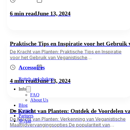
maaltijdopties. Vitaminfood biedt een oplossing met
hun innovatieve maaltijdvervangende producten.
6 min read
June 13, 2024
Deze producten gaan verder dan basisvoeding en
bieden een scala aan aanvullende
gezondheidsvoordelen. In dit artikel onderzoeken we
deze voordelen en hoe Vitaminfood, samen…
Praktische Tips en Inspiratie voor het Gebruik
De Kracht van Planten: Praktische Tips en Inspiratie
voor het Gebruik van Veganistische
Maaltijdvervangers Het vervangen van traditionele
Accessoires
maaltijden door veganistische maaltijdvervangers kan
een geweldige stap zijn naar een gezondere en
Bottels and shakers
4 min read
June 13, 2024
duurzamere levensstijl. In deze blog geven we
praktische tips en inspiratie om optimaal gebruik te
Info
maken van maaltijdvervangende producten, zodat je
FAQ
niet alleen je…
About Us
Blog
De Kracht van Planten: Ontdek de Voordelen va
Contact
Partners
De Kracht van Planten: Verkenning van Veganistische
💚 Aid
Maaltijdvervangingsopties De populariteit van